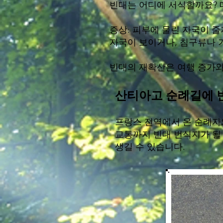
빈대는 어디에 서식할까요? 매
증상: 피부에 물린 자국이 
자국이 보이거나, 침구류나 
빈대의 재확산은 여행 증가와
산티아고 순례길에 
프랑스 전역에서 온 순례자
교통까지 빈대 번식지가 될
생길 수 있습니다.