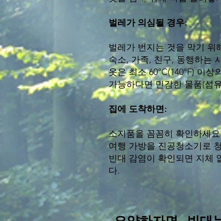
벌레가 의심될 경우:
벌레가 번지는 것을 막기 위
숙소, 가족, 친구, 동행하는
옷은 최소 60°C(140°F)
가능하다면 민감한 물품(섬유 
집에 도착하면:
소지품을 꼼꼼히 확인하세요
여행 가방을 진공청소기로 청
빈대 감염이 확인되면 지체 
다.