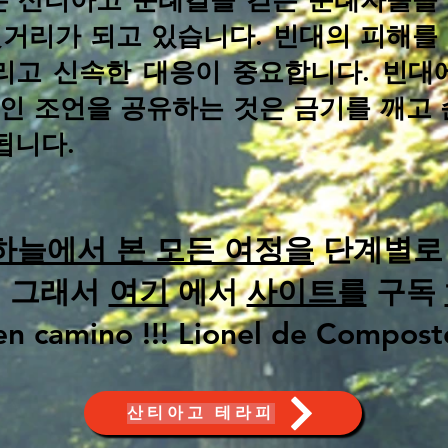
는 산티아고 순례길을 걷는 순례자들을
칫거리가 되고 있습니다. 빈대의 피해
그리고 신속한 대응이 중요합니다. 빈
인 조언을 공유하는 것은 금기를 깨고 
됩니다.
하늘에서 본 모든 여정을
단계별로
.. 그래서
여기
에서
사이트를
구독
n camino !!! Lionel de Compost
산티아고 테라피