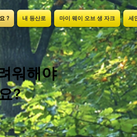
 ?
내 등산로
마이 웨이 오브 생 자크
세
두려워해야
요?